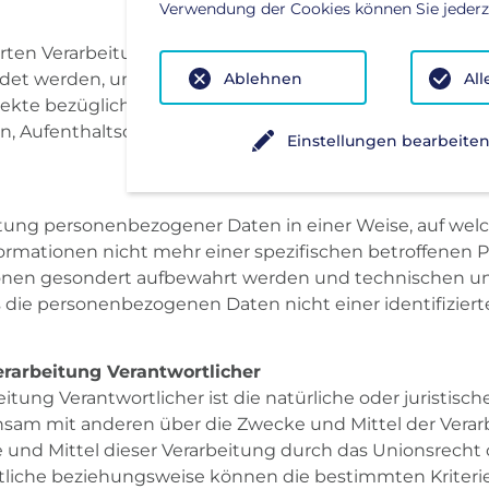
Verwendung der Cookies können Sie jederze
sierten Verarbeitung personenbezogener Daten, die darin 
 werden, um bestimmte persönliche Aspekte, die sich 
Ablehnen
All
te bezüglich Arbeitsleistung, wirtschaftlicher Lage, Ge
ten, Aufenthaltsort oder Ortswechsel dieser natürlichen 
Einstellungen bearbeite
itung personenbezogener Daten in einer Weise, auf we
formationen nicht mehr einer spezifischen betroffenen
ationen gesondert aufbewahrt werden und technischen 
s die personenbezogenen Daten nicht einer identifizierte
Verarbeitung Verantwortlicher
eitung Verantwortlicher ist die natürliche oder juristis
meinsam mit anderen über die Zwecke und Mittel der Ve
 und Mittel dieser Verarbeitung durch das Unionsrecht 
rtliche beziehungsweise können die bestimmten Krite