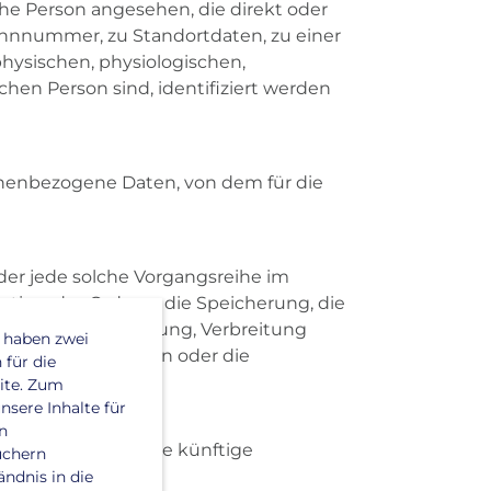
iche Person angesehen, die direkt oder
ennnummer, zu Standortdaten, zu einer
ysischen, physiologischen,
ichen Person sind, identifiziert werden
rsonenbezogene Daten, von dem für die
oder jede solche Vorgangsreihe im
ion, das Ordnen, die Speicherung, die
g durch Übermittlung, Verbreitung
 haben zwei
änkung, das Löschen oder die
 für die
ite. Zum
nsere Inhalte für
n
 mit dem Ziel, ihre künftige
uchern
ndnis in die