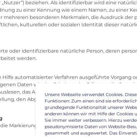
„Nutzer“) beziehen. Als identifizierbar wird eine natürl
ordnung zu einer Kennung wie einem Namen, zu einer K
 mehreren besonderen Merkmalen, die Ausdruck der ph
lichen, kulturellen oder sozialen Identität dieser natürl
zierte oder identifizierbare natürliche Person, deren pe
rbeitet werden.
e Hilfe automatisierter Verfahren ausgeführte Vorgang 
n Daten wie das Erheben, das Erfassen, die Organisat
uslesen, das Abfragen, die Verwendung, die Offenlegun
Unsere Webseite verwendet Cookies. Diese
ellung, den Abgleich oder die Verknüpfung, die Einschr
Funktionen: Zum einen sind sie erforderlich
grundlegende Funktionalität unserer Webs
anderen können wir mit Hilfe der Cookies u
g
Sie immer weiter verbessern. Hierzu werde
 die Markierung gespeicherter personenbezogener Daten
pseudonymisierte Daten von Website-Bes
gesammelt und ausgewertet. Das Einverstä