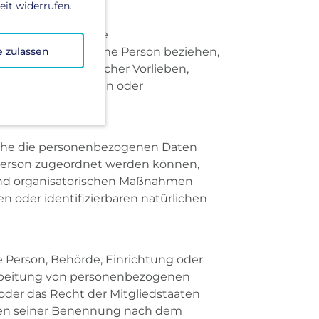
it widerrufen.
besteht, dass diese
auf eine natürliche Person beziehen,
e zulassen
sundheit, persönlicher Vorlieben,
Person zu analysieren oder
n
lche die personenbezogenen Daten
 Person zugeordnet werden können,
und organisatorischen Maßnahmen
n oder identifizierbaren natürlichen
che Person, Behörde, Einrichtung oder
rarbeitung von personenbezogenen
oder das Recht der Mitgliedstaaten
rien seiner Benennung nach dem