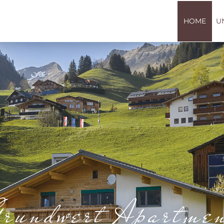
HOME
U
rundwert Apartme