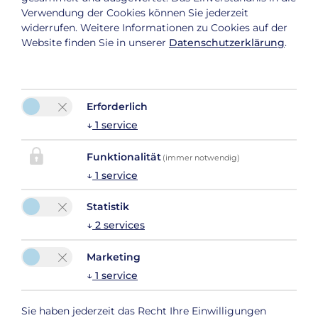
Verwendung der Cookies können Sie jederzeit
widerrufen. Weitere Informationen zu Cookies auf der
Website finden Sie in unserer
Datenschutzerklärung
.
Erforderlich
↓
1
service
Funktionalität
(immer notwendig)
↓
1
service
Statistik
Bitte aktivieren Sie in den Cookie Einstellungen die
↓
2
services
Option "Funktionalität" für die korrekte Map-
Darstellung
Marketing
Cookie Einstellungen
↓
1
service
Sie haben jederzeit das Recht Ihre Einwilligungen