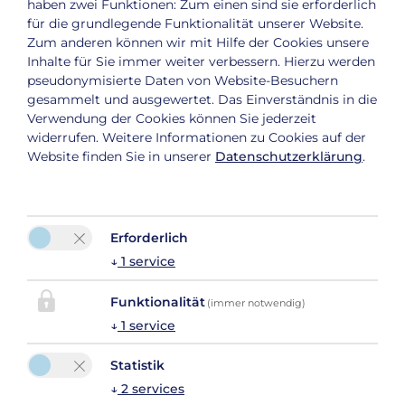
haben zwei Funktionen: Zum einen sind sie erforderlich
Tel. :
+43 (0) 664 5345692
für die grundlegende Funktionalität unserer Website.
E-Mail:
info@grundwert-apartment.at
Zum anderen können wir mit Hilfe der Cookies unsere
Inhalte für Sie immer weiter verbessern. Hierzu werden
pseudonymisierte Daten von Website-Besuchern
gesammelt und ausgewertet. Das Einverständnis in die
Verwendung der Cookies können Sie jederzeit
widerrufen. Weitere Informationen zu Cookies auf der
Website finden Sie in unserer
Datenschutzerklärung
.
Erforderlich
↓
1
service
Funktionalität
(immer notwendig)
↓
1
service
Statistik
Bitte aktivieren Sie in den Cookie Einstellungen die
↓
2
services
Option "Funktionalität" für die korrekte Map-